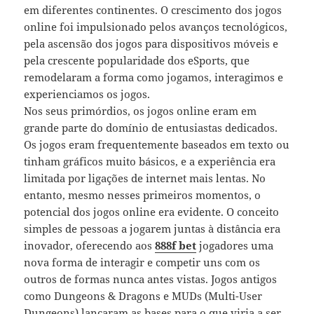
em diferentes continentes. O crescimento dos jogos
online foi impulsionado pelos avanços tecnológicos,
pela ascensão dos jogos para dispositivos móveis e
pela crescente popularidade dos eSports, que
remodelaram a forma como jogamos, interagimos e
experienciamos os jogos.
Nos seus primórdios, os jogos online eram em
grande parte do domínio de entusiastas dedicados.
Os jogos eram frequentemente baseados em texto ou
tinham gráficos muito básicos, e a experiência era
limitada por ligações de internet mais lentas. No
entanto, mesmo nesses primeiros momentos, o
potencial dos jogos online era evidente. O conceito
simples de pessoas a jogarem juntas à distância era
inovador, oferecendo aos
888f bet
jogadores uma
nova forma de interagir e competir uns com os
outros de formas nunca antes vistas. Jogos antigos
como Dungeons & Dragons e MUDs (Multi-User
Dungeons) lançaram as bases para o que viria a ser