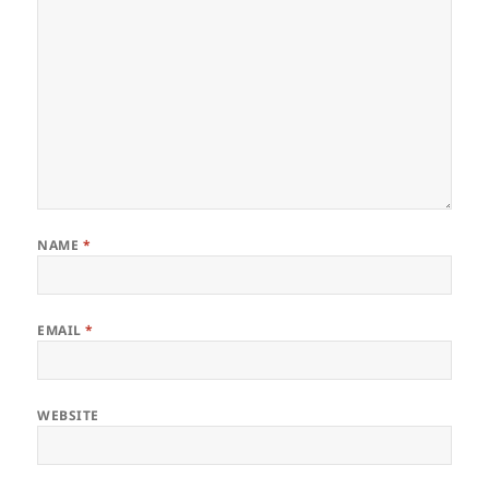
NAME
*
EMAIL
*
WEBSITE