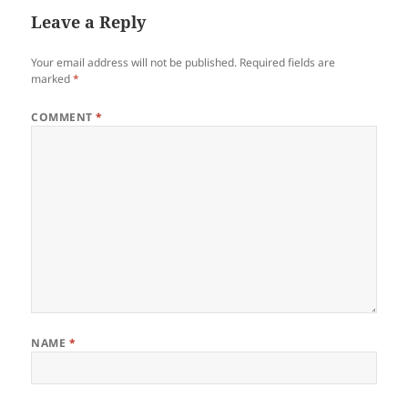
Leave a Reply
Your email address will not be published.
Required fields are
marked
*
COMMENT
*
NAME
*