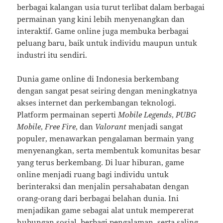
berbagai kalangan usia turut terlibat dalam berbagai
permainan yang kini lebih menyenangkan dan
interaktif. Game online juga membuka berbagai
peluang baru, baik untuk individu maupun untuk
industri itu sendiri.
Dunia game online di Indonesia berkembang
dengan sangat pesat seiring dengan meningkatnya
akses internet dan perkembangan teknologi.
Platform permainan seperti
Mobile Legends
,
PUBG
Mobile
,
Free Fire
, dan
Valorant
menjadi sangat
populer, menawarkan pengalaman bermain yang
menyenangkan, serta membentuk komunitas besar
yang terus berkembang. Di luar hiburan, game
online menjadi ruang bagi individu untuk
berinteraksi dan menjalin persahabatan dengan
orang-orang dari berbagai belahan dunia. Ini
menjadikan game sebagai alat untuk mempererat
hubungan sosial, berbagi pengalaman, serta saling