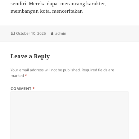
sendiri. Mereka dapat merancang karakter,
membangun kota, menceritakan
Posted
Author
October 10, 2025
admin
on
Leave a Reply
Your email address will not be published.
Required fields are
marked
*
COMMENT
*